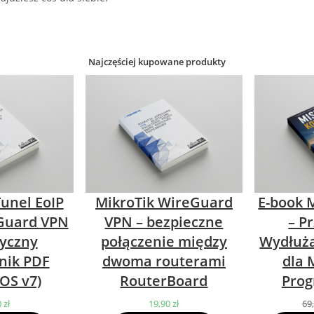
Najczęściej kupowane produkty
Tunel EoIP
MikroTik WireGuard
E-book M
Guard VPN
VPN – bezpieczne
– P
tyczny
połączenie między
Wydłuża
nik PDF
dwoma routerami
dla 
OS v7)
RouterBoard
Prog
0
zł
19,90
zł
69