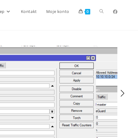
Toggle
lep
Kontakt
Moje konto
0
website
search