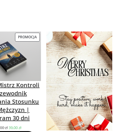
PROMOCJA
PRODUKT
W
PROMOCJI
istrz Kontroli
rzewodnik
nia Stosunku
Mężczyzn |
ram 30 dni
,00
zł
Pierwotna
39,00
zł
Aktualna