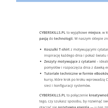
CYBERSKILLS.PL
to wyjątkowe
miejsce
, w 
pasją
do
technologii
. W naszym sklepie zn
Koszulki T-shirt
z motywującymi cytatam
inspirację każdego dnia i pokaż światu
Zeszyty motywujące z cytatami
– ideal
pomysłów i rozpoczęcia dnia z dawką en
Tutoriale techniczne w formie eBookó
kursy, które krok po kroku wprowadzą C
sieci i konfiguracji systemów.
CYBERSKILLS.PL
to połączenie
kreatywnoś
tego, czy szukasz sposobu, by rozwinąć s
otaczać się
pozytywną energią
— u nas zna