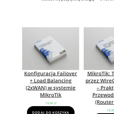
Konfiguracja Failover
MikroTik: 
+ Load Balancing
przez Wire
(2xWAN) w systemie
– Prak
MikroTik
Przewod
(Router
19,90
zł
19,9
DODAJ DO KOSZYKA