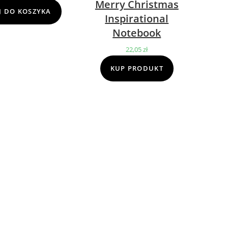
Merry Christmas
cena
cena
 DO KOSZYKA
Inspirational
wynosiła:
wynosi:
Notebook
69,00 zł.
39,00 zł.
22,05
zł
KUP PRODUKT