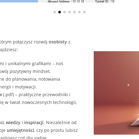
którym połączysz rozwój
osobisty
z
ajdziesz:
i i unikalnymi grafikami – noś
 swój pozytywny mindset.
ne do planowania, notowania
ergii i motywacji.
w
(.pdf) – praktyczne przewodniki i
ię w świat nowoczesnych technologii,
ci
,
wiedzy
i
inspiracji
. Niezależnie od
woje
umiejętności
, czy po prostu lubisz
jdziesz coś dla siebie.