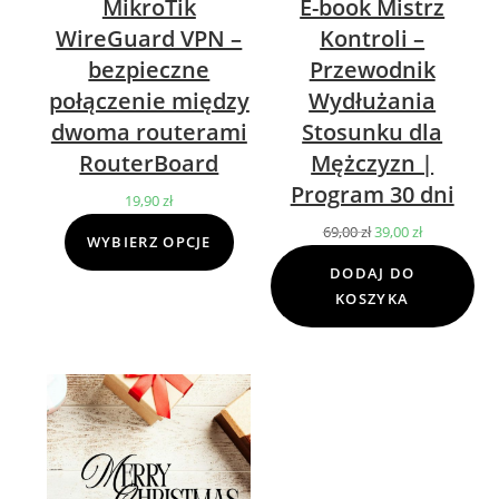
MikroTik
E-book Mistrz
WireGuard VPN –
Kontroli –
bezpieczne
Przewodnik
połączenie między
Wydłużania
dwoma routerami
Stosunku dla
RouterBoard
Mężczyzn |
Program 30 dni
19,90
zł
69,00
zł
Pierwotna
39,00
zł
Aktualna
WYBIERZ OPCJE
cena
cena
DODAJ DO
wynosiła:
wynosi:
KOSZYKA
69,00 zł.
39,00 zł.