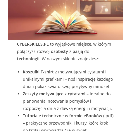
CYBERSKILLS.PL
to wyjątkowe
miejsce
, w którym
połączysz rozwój
osobisty
z
pasją
do
technologii
. W naszym sklepie znajdziesz:
Koszulki T-shirt
z motywującymi cytatami i
unikalnymi grafikami – noś inspirację każdego
dnia i pokaż światu swój pozytywny mindset.
Zeszyty motywujące z cytatami
– idealne do
planowania, notowania pomysłów i
rozpoczęcia dnia z dawką energii i motywacji.
Tutoriale techniczne w formie eBooków
(.pdf)
– praktyczne przewodniki i kursy, które krok
po kroku wprowadzą Cię w świat