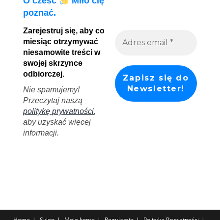
O cześć
Miło cię
poznać.
Zarejestruj się, aby co
miesiąc otrzymywać
niesamowite treści w
swojej skrzynce
odbiorczej.
Nie spamujemy!
Przeczytaj naszą
politykę prywatności
,
aby uzyskać więcej
informacji.
Home
Sklep
Moje konto
Regulamin
Polityka Prywatności