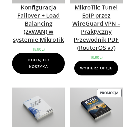
Konfiguracja
MikroTik: Tunel
Failover + Load
EoIP przez
Balancing
WireGuard VPN –
(2xWAN) w
Praktyczny
systemie MikroTik
Przewodnik PDF
(RouterOS v7)
19,90
zł
19,90
zł
DODAJ DO
KOSZYKA
WYBIERZ OPCJE
PROMOCJA
PROD
W
PROM