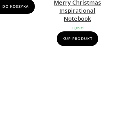
Merry Christmas
cena
cena
 DO KOSZYKA
Inspirational
wynosiła:
wynosi:
Notebook
69,00 zł.
39,00 zł.
22,05
zł
KUP PRODUKT