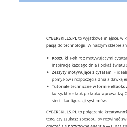
CYBERSKILLS.PL
to wyjątkowe
miejsce
, w 
pasją
do
technologii
. W naszym sklepie zn
Koszulki T-shirt
z motywującymi cytatam
inspirację każdego dnia i pokaż światu
Zeszyty motywujące z cytatami
– ideal
pomysłów i rozpoczęcia dnia z dawką en
Tutoriale techniczne w formie eBookó
kursy, które krok po kroku wprowadzą C
sieci i konfiguracji systemów.
CYBERSKILLS.PL
to połączenie
kreatywnoś
tego, czy szukasz sposobu, by rozwinąć s
otaczać się
pozytywną energią
— u nas zna