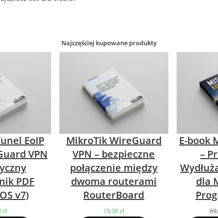
Najczęściej kupowane produkty
Tunel EoIP
MikroTik WireGuard
E-book M
Guard VPN
VPN – bezpieczne
– P
tyczny
połączenie między
Wydłuża
nik PDF
dwoma routerami
dla 
OS v7)
RouterBoard
Prog
0
zł
19,90
zł
69