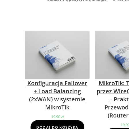
Konfiguracja Failover
MikroTik: 
+ Load Balancing
przez Wire
(2xWAN) w systemie
– Prak
MikroTik
Przewod
(Router
19,90
zł
19,9
DODAJ DO KOSZYKA