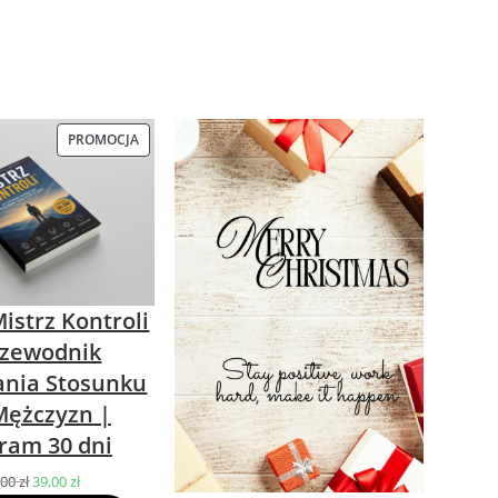
PROMOCJA
PRODUKT
W
PROMOCJI
istrz Kontroli
rzewodnik
nia Stosunku
Mężczyzn |
ram 30 dni
,00
zł
Pierwotna
39,00
zł
Aktualna