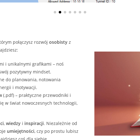
którym połączysz rozwój
osobisty
z
ajdziesz:
i i unikalnymi grafikami – noś
 swój pozytywny mindset.
ne do planowania, notowania
ergii i motywacji.
w
(.pdf) – praktyczne przewodniki i
ię w świat nowoczesnych technologii,
ci
,
wiedzy
i
inspiracji
. Niezależnie od
woje
umiejętności
, czy po prostu lubisz
jdziesz coś dla siebie.