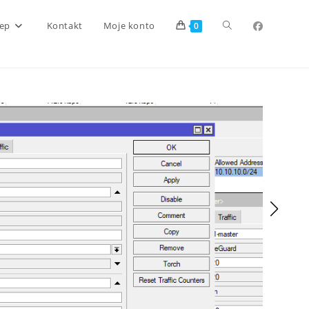
Toggle
lep
Kontakt
Moje konto
0
website
search