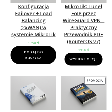
Konfiguracja
MikroTik: Tunel
Failover + Load
EoIP przez
Balancing
WireGuard VPN –
(2xWAN) w
Praktyczny
systemie MikroTik
Przewodnik PDF
(RouterOS v7)
19,90
zł
19,90
zł
DODAJ DO
KOSZYKA
WYBIERZ OPCJE
PROMOCJA
PROD
W
PROM