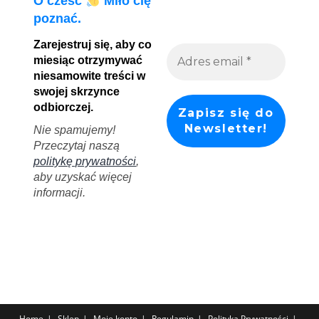
O cześć
Miło cię
poznać.
Zarejestruj się, aby co
miesiąc otrzymywać
niesamowite treści w
swojej skrzynce
odbiorczej.
Nie spamujemy!
Przeczytaj naszą
politykę prywatności
,
aby uzyskać więcej
informacji.
Home
Sklep
Moje konto
Regulamin
Polityka Prywatności