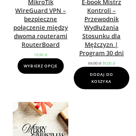
MikroTik
E-book Mistrz
WireGuard VPN –
Kontroli –
bezpieczne
Przewodnik
połączenie między
Wydłużania
dwoma routerami
Stosunku dla
RouterBoard
Mężczyzn |
Program 30 dni
19,90
zł
69,00
zł
Pierwotna
39,00
zł
Aktualna
WYBIERZ OPCJE
cena
cena
DODAJ DO
wynosiła:
wynosi:
KOSZYKA
69,00 zł.
39,00 zł.