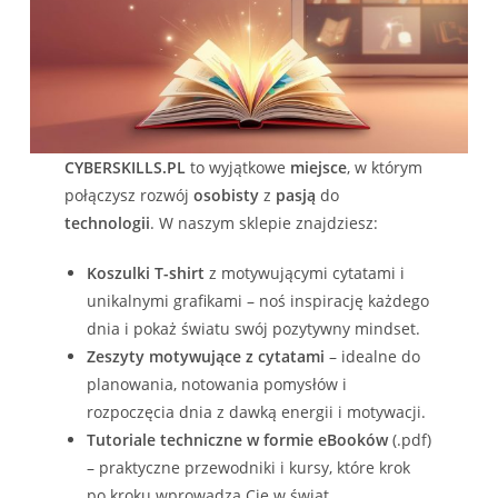
CYBERSKILLS.PL
to wyjątkowe
miejsce
, w którym
połączysz rozwój
osobisty
z
pasją
do
technologii
. W naszym sklepie znajdziesz:
Koszulki T-shirt
z motywującymi cytatami i
unikalnymi grafikami – noś inspirację każdego
dnia i pokaż światu swój pozytywny mindset.
Zeszyty motywujące z cytatami
– idealne do
planowania, notowania pomysłów i
rozpoczęcia dnia z dawką energii i motywacji.
Tutoriale techniczne w formie eBooków
(.pdf)
– praktyczne przewodniki i kursy, które krok
po kroku wprowadzą Cię w świat