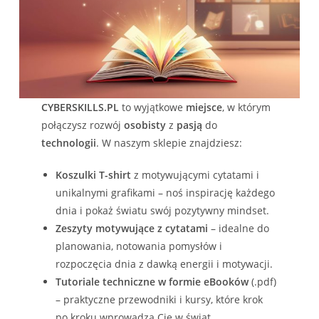
CYBERSKILLS.PL
to wyjątkowe
miejsce
, w którym
połączysz rozwój
osobisty
z
pasją
do
technologii
. W naszym sklepie znajdziesz:
Koszulki T-shirt
z motywującymi cytatami i
unikalnymi grafikami – noś inspirację każdego
dnia i pokaż światu swój pozytywny mindset.
Zeszyty motywujące z cytatami
– idealne do
planowania, notowania pomysłów i
rozpoczęcia dnia z dawką energii i motywacji.
Tutoriale techniczne w formie eBooków
(.pdf)
– praktyczne przewodniki i kursy, które krok
po kroku wprowadzą Cię w świat