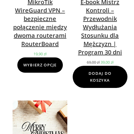
MikroTik
E-book Mistrz
WireGuard VPN –
Kontroli –
bezpieczne
Przewodnik
połączenie między
Wydłużania
dwoma routerami
Stosunku dla
RouterBoard
Mężczyzn |
Program 30 dni
19,90
zł
69,00
zł
Pierwotna
39,00
zł
Aktualna
WYBIERZ OPCJE
cena
cena
DODAJ DO
wynosiła:
wynosi:
KOSZYKA
69,00 zł.
39,00 zł.