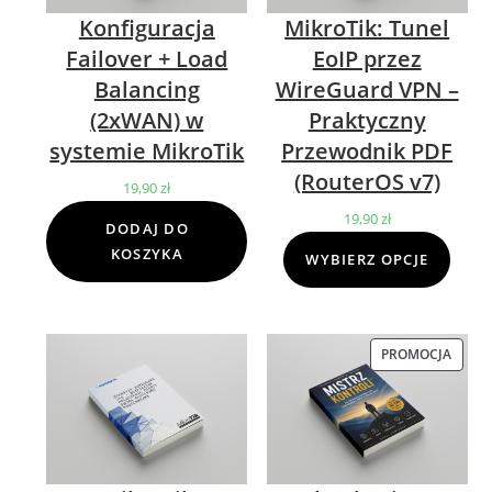
Konfiguracja
MikroTik: Tunel
Failover + Load
EoIP przez
Balancing
WireGuard VPN –
(2xWAN) w
Praktyczny
systemie MikroTik
Przewodnik PDF
(RouterOS v7)
19,90
zł
19,90
zł
DODAJ DO
KOSZYKA
WYBIERZ OPCJE
PROMOCJA
PROD
W
PROM