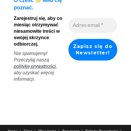
O cześć
Miło cię
poznać.
Zarejestruj się, aby co
miesiąc otrzymywać
niesamowite treści w
swojej skrzynce
odbiorczej.
Nie spamujemy!
Przeczytaj naszą
politykę prywatności
,
aby uzyskać więcej
informacji.
Home
Sklep
Moje konto
Regulamin
Polityka Prywatności