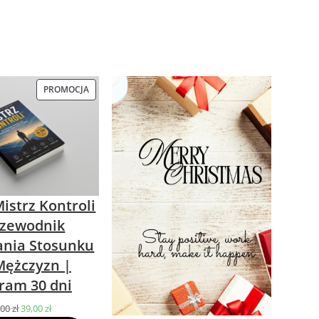
PROMOCJA
PRODUKT
W
PROMOCJI
istrz Kontroli
rzewodnik
nia Stosunku
Mężczyzn |
ram 30 dni
,00
zł
Pierwotna
39,00
zł
Aktualna