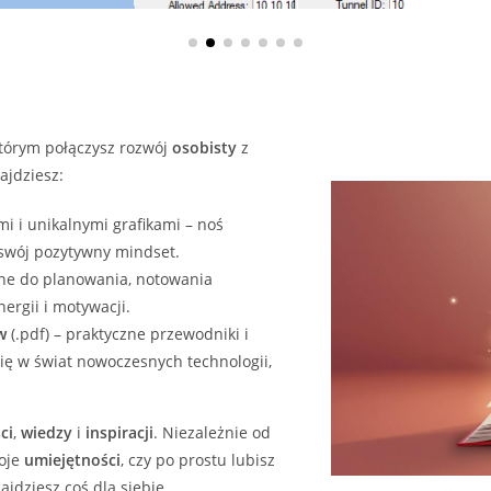
którym połączysz rozwój
osobisty
z
ajdziesz:
i i unikalnymi grafikami – noś
 swój pozytywny mindset.
ne do planowania, notowania
ergii i motywacji.
w
(.pdf) – praktyczne przewodniki i
ię w świat nowoczesnych technologii,
ci
,
wiedzy
i
inspiracji
. Niezależnie od
woje
umiejętności
, czy po prostu lubisz
jdziesz coś dla siebie.