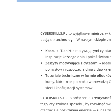
CYBERSKILLS.PL
to wyjątkowe
miejsce
, w 
pasją
do
technologii
. W naszym sklepie zn
Koszulki T-shirt
z motywującymi cytatam
inspirację każdego dnia i pokaż światu
Zeszyty motywujące z cytatami
– ideal
pomysłów i rozpoczęcia dnia z dawką en
Tutoriale techniczne w formie eBookó
kursy, które krok po kroku wprowadzą C
sieci i konfiguracji systemów.
CYBERSKILLS.PL
to połączenie
kreatywnoś
tego, czy szukasz sposobu, by rozwinąć s
otaczać się
pozytywną energią
— u nas zna