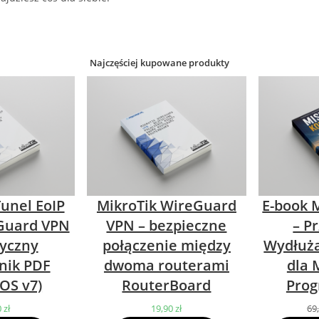
Najczęściej kupowane produkty
Tunel EoIP
MikroTik WireGuard
E-book M
Guard VPN
VPN – bezpieczne
– P
tyczny
połączenie między
Wydłuża
nik PDF
dwoma routerami
dla 
OS v7)
RouterBoard
Prog
0
zł
19,90
zł
69