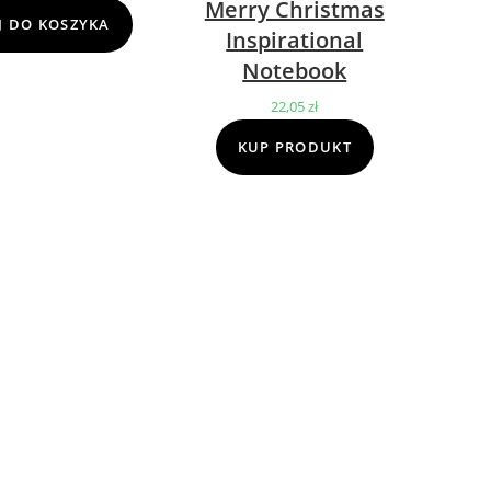
Merry Christmas
cena
cena
 DO KOSZYKA
Inspirational
wynosiła:
wynosi:
Notebook
69,00 zł.
39,00 zł.
22,05
zł
KUP PRODUKT