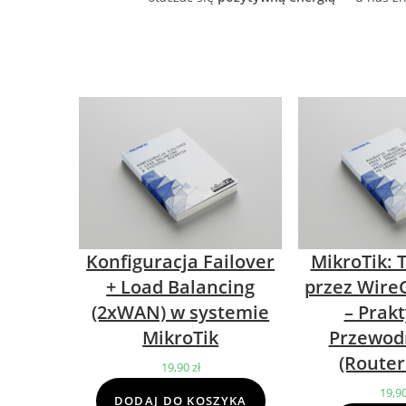
Konfiguracja Failover
MikroTik: 
+ Load Balancing
przez Wire
(2xWAN) w systemie
– Prak
MikroTik
Przewod
(Router
19,90
zł
19,9
DODAJ DO KOSZYKA