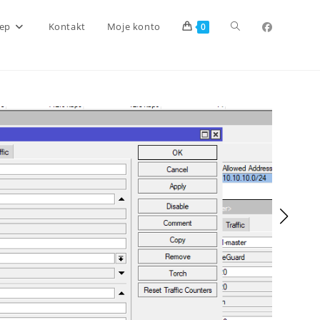
Toggle
lep
Kontakt
Moje konto
0
website
search