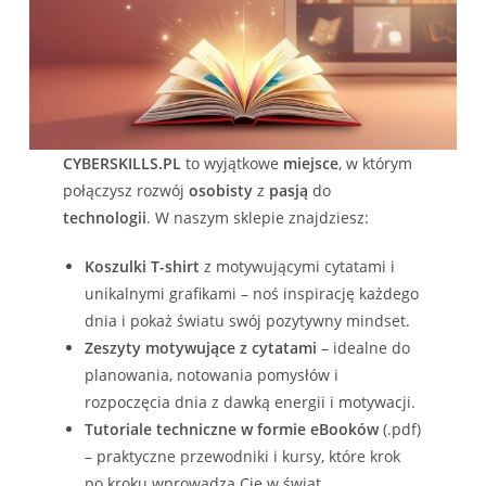
CYBERSKILLS.PL
to wyjątkowe
miejsce
, w którym
połączysz rozwój
osobisty
z
pasją
do
technologii
. W naszym sklepie znajdziesz:
Koszulki T-shirt
z motywującymi cytatami i
unikalnymi grafikami – noś inspirację każdego
dnia i pokaż światu swój pozytywny mindset.
Zeszyty motywujące z cytatami
– idealne do
planowania, notowania pomysłów i
rozpoczęcia dnia z dawką energii i motywacji.
Tutoriale techniczne w formie eBooków
(.pdf)
– praktyczne przewodniki i kursy, które krok
po kroku wprowadzą Cię w świat