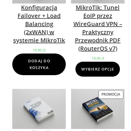
Konfiguracja
MikroTik: Tunel
Failover + Load
EoIP przez
Balancing
WireGuard VPN –
(2xWAN) w
Praktyczny
systemie MikroTik
Przewodnik PDF
(RouterOS v7)
19,90
zł
19,90
zł
DODAJ DO
KOSZYKA
WYBIERZ OPCJE
PROMOCJA
PROD
W
PROM