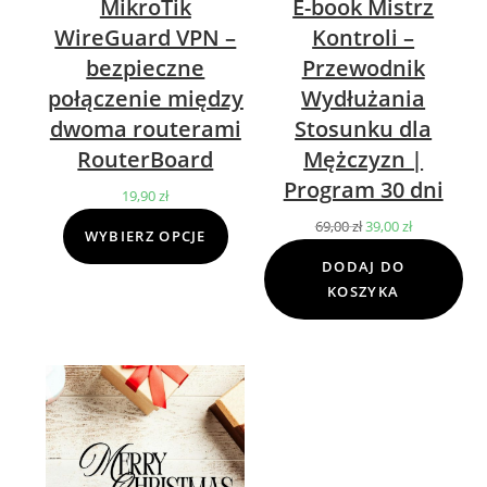
MikroTik
E-book Mistrz
WireGuard VPN –
Kontroli –
bezpieczne
Przewodnik
połączenie między
Wydłużania
dwoma routerami
Stosunku dla
RouterBoard
Mężczyzn |
Program 30 dni
19,90
zł
69,00
zł
Pierwotna
39,00
zł
Aktualna
WYBIERZ OPCJE
cena
cena
DODAJ DO
wynosiła:
wynosi:
KOSZYKA
69,00 zł.
39,00 zł.