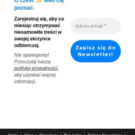
O cześć
Miło cię
poznać.
Zarejestruj się, aby co
miesiąc otrzymywać
niesamowite treści w
swojej skrzynce
odbiorczej.
Nie spamujemy!
Przeczytaj naszą
politykę prywatności
,
aby uzyskać więcej
informacji.
Home
Sklep
Moje konto
Regulamin
Polityka Prywatności