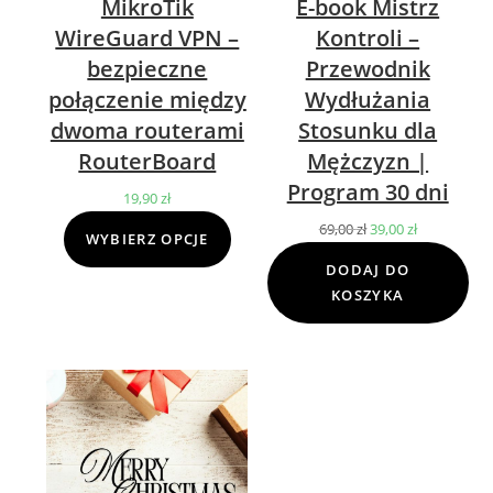
MikroTik
E-book Mistrz
WireGuard VPN –
Kontroli –
bezpieczne
Przewodnik
połączenie między
Wydłużania
dwoma routerami
Stosunku dla
RouterBoard
Mężczyzn |
Program 30 dni
19,90
zł
69,00
zł
Pierwotna
39,00
zł
Aktualna
WYBIERZ OPCJE
cena
cena
DODAJ DO
wynosiła:
wynosi:
KOSZYKA
69,00 zł.
39,00 zł.