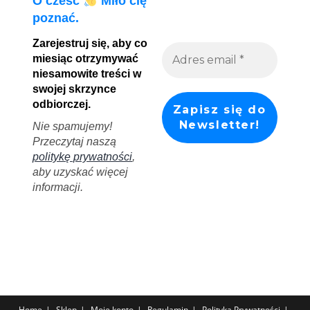
O cześć
Miło cię
poznać.
Zarejestruj się, aby co
miesiąc otrzymywać
niesamowite treści w
swojej skrzynce
odbiorczej.
Nie spamujemy!
Przeczytaj naszą
politykę prywatności
,
aby uzyskać więcej
informacji.
Home
Sklep
Moje konto
Regulamin
Polityka Prywatności