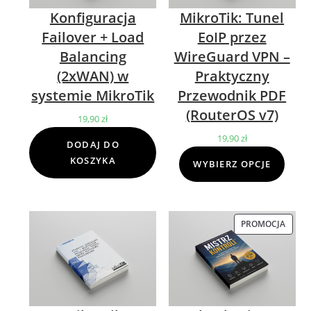
Konfiguracja
MikroTik: Tunel
Failover + Load
EoIP przez
Balancing
WireGuard VPN –
(2xWAN) w
Praktyczny
systemie MikroTik
Przewodnik PDF
(RouterOS v7)
19,90
zł
19,90
zł
DODAJ DO
KOSZYKA
WYBIERZ OPCJE
PROMOCJA
PROD
W
PROM