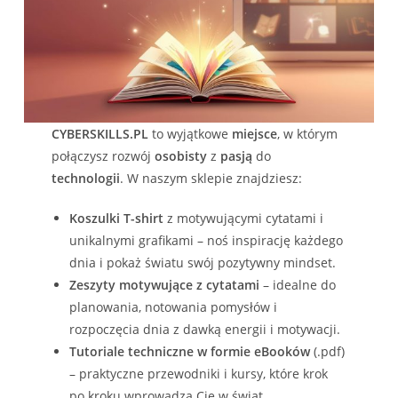
CYBERSKILLS.PL
to wyjątkowe
miejsce
, w którym
połączysz rozwój
osobisty
z
pasją
do
technologii
. W naszym sklepie znajdziesz:
Koszulki T-shirt
z motywującymi cytatami i
unikalnymi grafikami – noś inspirację każdego
dnia i pokaż światu swój pozytywny mindset.
Zeszyty motywujące z cytatami
– idealne do
planowania, notowania pomysłów i
rozpoczęcia dnia z dawką energii i motywacji.
Tutoriale techniczne w formie eBooków
(.pdf)
– praktyczne przewodniki i kursy, które krok
po kroku wprowadzą Cię w świat