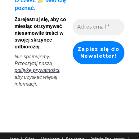
O cześć
Miło cię
poznać.
Zarejestruj się, aby co
miesiąc otrzymywać
niesamowite treści w
swojej skrzynce
odbiorczej.
Nie spamujemy!
Przeczytaj naszą
politykę prywatności
,
aby uzyskać więcej
informacji.
Home
Sklep
Moje konto
Regulamin
Polityka Prywatności