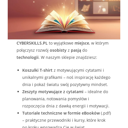
CYBERSKILLS.PL
to wyjątkowe
miejsce
, w którym
połączysz rozwój
osobisty
z
pasją
do
technologii
. W naszym sklepie znajdziesz:
Koszulki T-shirt
z motywującymi cytatami i
unikalnymi grafikami – noś inspirację każdego
dnia i pokaż światu swój pozytywny mindset.
Zeszyty motywujące z cytatami
– idealne do
planowania, notowania pomysłów i
rozpoczęcia dnia z dawką energii i motywacji.
Tutoriale techniczne w formie eBooków
(.pdf)
– praktyczne przewodniki i kursy, które krok
po kroku wprowadzą Cię w świat