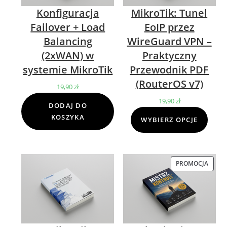
Konfiguracja
MikroTik: Tunel
Failover + Load
EoIP przez
Balancing
WireGuard VPN –
(2xWAN) w
Praktyczny
systemie MikroTik
Przewodnik PDF
(RouterOS v7)
19,90
zł
19,90
zł
DODAJ DO
KOSZYKA
WYBIERZ OPCJE
PROMOCJA
PROD
W
PROM