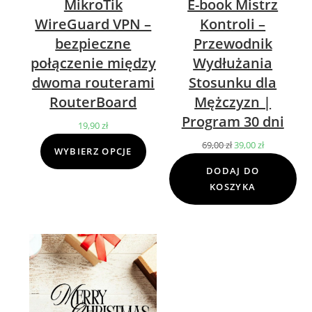
MikroTik
E-book Mistrz
WireGuard VPN –
Kontroli –
bezpieczne
Przewodnik
połączenie między
Wydłużania
dwoma routerami
Stosunku dla
RouterBoard
Mężczyzn |
Program 30 dni
19,90
zł
69,00
zł
Pierwotna
39,00
zł
Aktualna
WYBIERZ OPCJE
cena
cena
DODAJ DO
wynosiła:
wynosi:
KOSZYKA
69,00 zł.
39,00 zł.