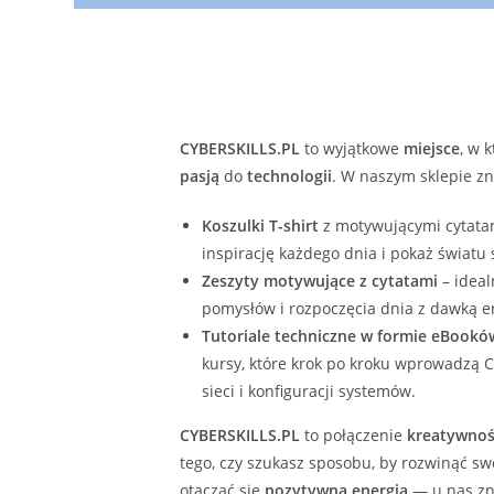
CYBERSKILLS.PL
to wyjątkowe
miejsce
, w 
pasją
do
technologii
. W naszym sklepie zn
Koszulki T-shirt
z motywującymi cytatam
inspirację każdego dnia i pokaż światu
Zeszyty motywujące z cytatami
– ideal
pomysłów i rozpoczęcia dnia z dawką en
Tutoriale techniczne w formie eBookó
kursy, które krok po kroku wprowadzą C
sieci i konfiguracji systemów.
CYBERSKILLS.PL
to połączenie
kreatywnoś
tego, czy szukasz sposobu, by rozwinąć s
otaczać się
pozytywną energią
— u nas zna