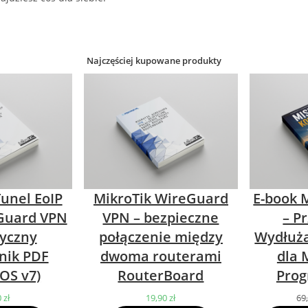
Najczęściej kupowane produkty
Tunel EoIP
MikroTik WireGuard
E-book M
Guard VPN
VPN – bezpieczne
– P
tyczny
połączenie między
Wydłuża
nik PDF
dwoma routerami
dla 
OS v7)
RouterBoard
Prog
0
zł
19,90
zł
69