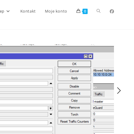
Toggle
lep
Kontakt
Moje konto
0
website
search