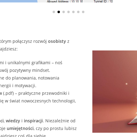
którym połączysz rozwój
osobisty
z
ajdziesz:
i i unikalnymi grafikami – noś
 swój pozytywny mindset.
ne do planowania, notowania
ergii i motywacji.
w
(.pdf) – praktyczne przewodniki i
ię w świat nowoczesnych technologii,
ci
,
wiedzy
i
inspiracji
. Niezależnie od
woje
umiejętności
, czy po prostu lubisz
jdziesz coś dla siebie.