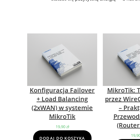
Konfiguracja Failover
MikroTik: 
+ Load Balancing
przez Wire
(2xWAN) w systemie
– Prak
MikroTik
Przewod
(Router
19,90
zł
19,9
DODAJ DO KOSZYKA