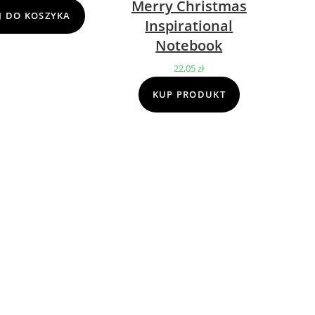
Merry Christmas
cena
cena
 DO KOSZYKA
Inspirational
wynosiła:
wynosi:
Notebook
69,00 zł.
39,00 zł.
22,05
zł
KUP PRODUKT