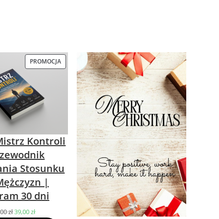
PROMOCJA
PRODUKT
W
PROMOCJI
istrz Kontroli
rzewodnik
nia Stosunku
Mężczyzn |
ram 30 dni
,00
zł
Pierwotna
39,00
zł
Aktualna