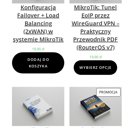
Konfiguracja
MikroTik: Tunel
Failover + Load
EoIP przez
Balancing
WireGuard VPN –
(2xWAN) w
Praktyczny
systemie MikroTik
Przewodnik PDF
(RouterOS v7)
19,90
zł
19,90
zł
DODAJ DO
KOSZYKA
WYBIERZ OPCJE
PROMOCJA
PROD
W
PROM