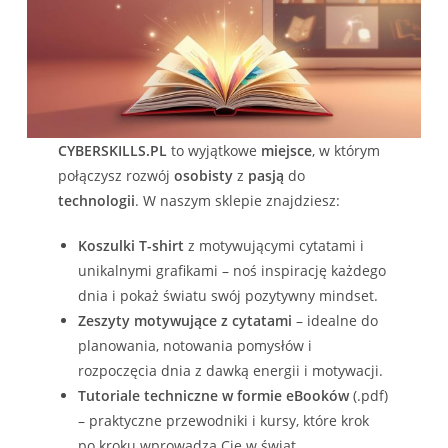
CYBERSKILLS.PL
to wyjątkowe
miejsce
, w którym
połączysz rozwój
osobisty
z
pasją
do
technologii
. W naszym sklepie znajdziesz:
Koszulki T-shirt
z motywującymi cytatami i
unikalnymi grafikami – noś inspirację każdego
dnia i pokaż światu swój pozytywny mindset.
Zeszyty motywujące z cytatami
– idealne do
planowania, notowania pomysłów i
rozpoczęcia dnia z dawką energii i motywacji.
Tutoriale techniczne w formie eBooków
(.pdf)
– praktyczne przewodniki i kursy, które krok
po kroku wprowadzą Cię w świat