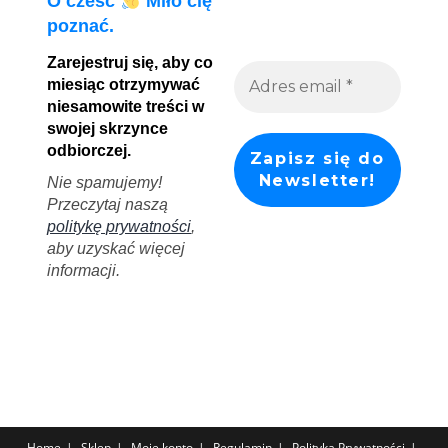
O cześć
Miło cię
poznać.
Zarejestruj się, aby co
miesiąc otrzymywać
niesamowite treści w
swojej skrzynce
odbiorczej.
Nie spamujemy!
Przeczytaj naszą
politykę prywatności
,
aby uzyskać więcej
informacji.
Home
Sklep
Moje konto
Regulamin
Polityka Prywatności