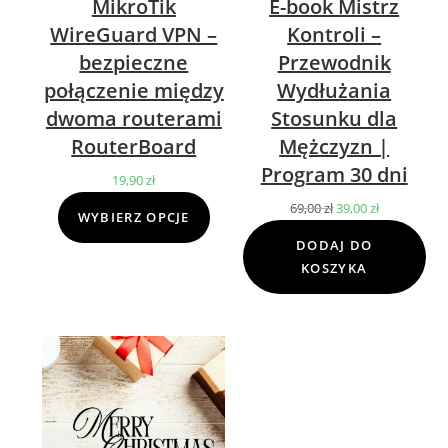
MikroTik
E-book Mistrz
WireGuard VPN –
Kontroli –
bezpieczne
Przewodnik
połączenie między
Wydłużania
dwoma routerami
Stosunku dla
RouterBoard
Mężczyzn |
Program 30 dni
19,90
zł
69,00
zł
Pierwotna
39,00
zł
Aktualna
WYBIERZ OPCJE
cena
cena
DODAJ DO
wynosiła:
wynosi:
KOSZYKA
69,00 zł.
39,00 zł.