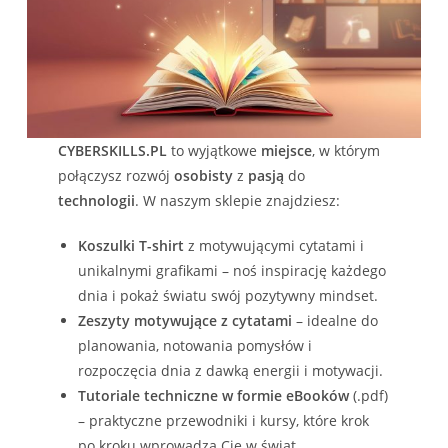
CYBERSKILLS.PL
to wyjątkowe
miejsce
, w którym
połączysz rozwój
osobisty
z
pasją
do
technologii
. W naszym sklepie znajdziesz:
Koszulki T-shirt
z motywującymi cytatami i
unikalnymi grafikami – noś inspirację każdego
dnia i pokaż światu swój pozytywny mindset.
Zeszyty motywujące z cytatami
– idealne do
planowania, notowania pomysłów i
rozpoczęcia dnia z dawką energii i motywacji.
Tutoriale techniczne w formie eBooków
(.pdf)
– praktyczne przewodniki i kursy, które krok
po kroku wprowadzą Cię w świat