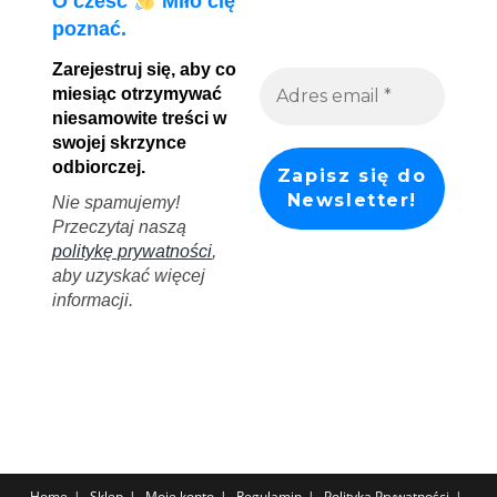
O cześć
Miło cię
poznać.
Zarejestruj się, aby co
miesiąc otrzymywać
niesamowite treści w
swojej skrzynce
odbiorczej.
Nie spamujemy!
Przeczytaj naszą
politykę prywatności
,
aby uzyskać więcej
informacji.
Home
Sklep
Moje konto
Regulamin
Polityka Prywatności