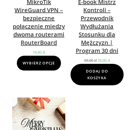
MikroTik
E-book Mistrz
WireGuard VPN –
Kontroli –
bezpieczne
Przewodnik
połączenie między
Wydłużania
dwoma routerami
Stosunku dla
RouterBoard
Mężczyzn |
Program 30 dni
19,90
zł
69,00
zł
Pierwotna
39,00
zł
Aktualna
WYBIERZ OPCJE
cena
cena
DODAJ DO
wynosiła:
wynosi:
KOSZYKA
69,00 zł.
39,00 zł.