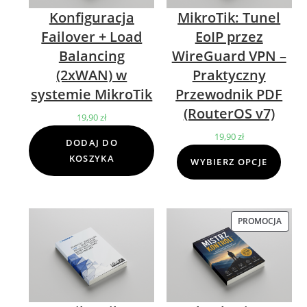
Konfiguracja
MikroTik: Tunel
Failover + Load
EoIP przez
Balancing
WireGuard VPN –
(2xWAN) w
Praktyczny
systemie MikroTik
Przewodnik PDF
(RouterOS v7)
19,90
zł
19,90
zł
DODAJ DO
KOSZYKA
WYBIERZ OPCJE
PROMOCJA
PROD
W
PROM