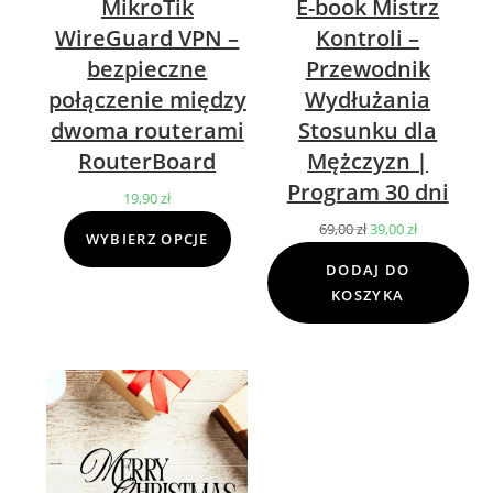
MikroTik
E-book Mistrz
WireGuard VPN –
Kontroli –
bezpieczne
Przewodnik
połączenie między
Wydłużania
dwoma routerami
Stosunku dla
RouterBoard
Mężczyzn |
Program 30 dni
19,90
zł
69,00
zł
Pierwotna
39,00
zł
Aktualna
WYBIERZ OPCJE
cena
cena
DODAJ DO
wynosiła:
wynosi:
KOSZYKA
69,00 zł.
39,00 zł.