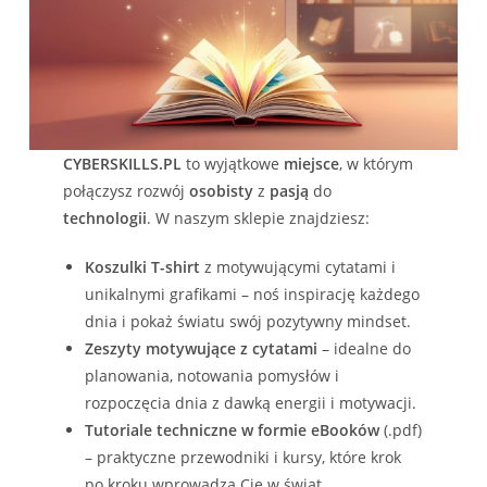
CYBERSKILLS.PL
to wyjątkowe
miejsce
, w którym
połączysz rozwój
osobisty
z
pasją
do
technologii
. W naszym sklepie znajdziesz:
Koszulki T-shirt
z motywującymi cytatami i
unikalnymi grafikami – noś inspirację każdego
dnia i pokaż światu swój pozytywny mindset.
Zeszyty motywujące z cytatami
– idealne do
planowania, notowania pomysłów i
rozpoczęcia dnia z dawką energii i motywacji.
Tutoriale techniczne w formie eBooków
(.pdf)
– praktyczne przewodniki i kursy, które krok
po kroku wprowadzą Cię w świat