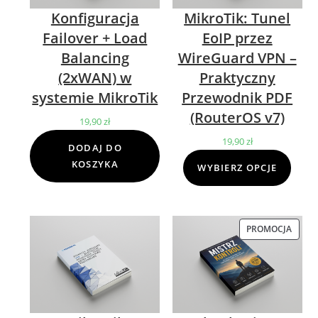
Konfiguracja
MikroTik: Tunel
Failover + Load
EoIP przez
Balancing
WireGuard VPN –
(2xWAN) w
Praktyczny
systemie MikroTik
Przewodnik PDF
(RouterOS v7)
19,90
zł
19,90
zł
DODAJ DO
KOSZYKA
WYBIERZ OPCJE
PROMOCJA
PROD
W
PROM