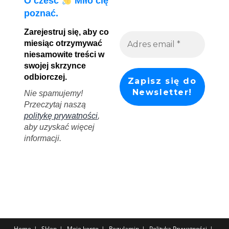
O cześć
Miło cię
poznać.
Zarejestruj się, aby co
miesiąc otrzymywać
niesamowite treści w
swojej skrzynce
odbiorczej.
Nie spamujemy!
Przeczytaj naszą
politykę prywatności
,
aby uzyskać więcej
informacji.
Home
Sklep
Moje konto
Regulamin
Polityka Prywatności