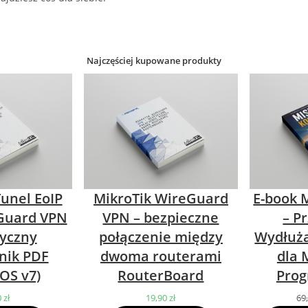
Najczęściej kupowane produkty
Tunel EoIP
MikroTik WireGuard
E-book M
Guard VPN
VPN – bezpieczne
– P
tyczny
połączenie między
Wydłuża
nik PDF
dwoma routerami
dla 
OS v7)
RouterBoard
Prog
0
zł
19,90
zł
69