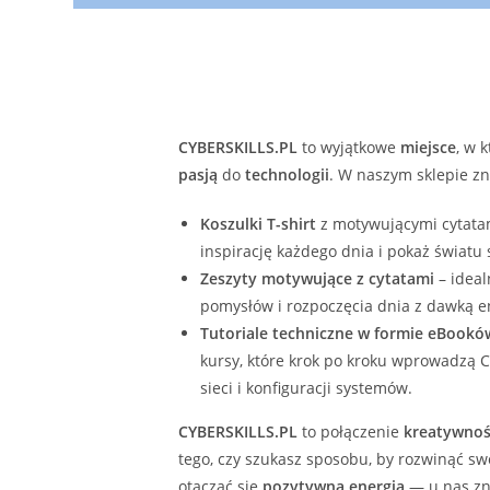
CYBERSKILLS.PL
to wyjątkowe
miejsce
, w 
pasją
do
technologii
. W naszym sklepie zn
Koszulki T-shirt
z motywującymi cytatam
inspirację każdego dnia i pokaż światu
Zeszyty motywujące z cytatami
– ideal
pomysłów i rozpoczęcia dnia z dawką en
Tutoriale techniczne w formie eBookó
kursy, które krok po kroku wprowadzą C
sieci i konfiguracji systemów.
CYBERSKILLS.PL
to połączenie
kreatywnoś
tego, czy szukasz sposobu, by rozwinąć s
otaczać się
pozytywną energią
— u nas zna