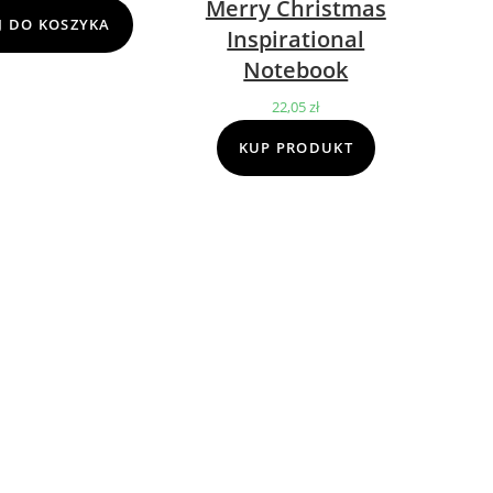
Merry Christmas
cena
cena
 DO KOSZYKA
Inspirational
wynosiła:
wynosi:
Notebook
69,00 zł.
39,00 zł.
22,05
zł
KUP PRODUKT