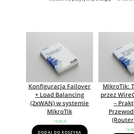
Konfiguracja Failover
MikroTik: 
+ Load Balancing
przez Wire
(2xWAN) w systemie
– Prak
MikroTik
Przewod
(Router
19,90
zł
19,9
DODAJ DO KOSZYKA