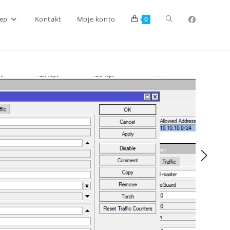
Toggle
lep
Kontakt
Moje konto
0
website
search