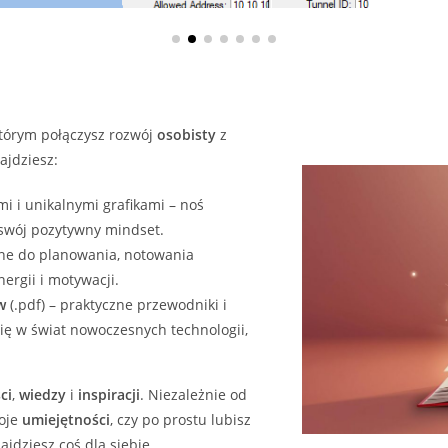
którym połączysz rozwój
osobisty
z
ajdziesz:
i i unikalnymi grafikami – noś
 swój pozytywny mindset.
ne do planowania, notowania
ergii i motywacji.
w
(.pdf) – praktyczne przewodniki i
ię w świat nowoczesnych technologii,
ci
,
wiedzy
i
inspiracji
. Niezależnie od
woje
umiejętności
, czy po prostu lubisz
jdziesz coś dla siebie.