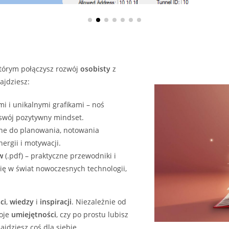
którym połączysz rozwój
osobisty
z
ajdziesz:
i i unikalnymi grafikami – noś
 swój pozytywny mindset.
ne do planowania, notowania
ergii i motywacji.
w
(.pdf) – praktyczne przewodniki i
ię w świat nowoczesnych technologii,
ci
,
wiedzy
i
inspiracji
. Niezależnie od
woje
umiejętności
, czy po prostu lubisz
jdziesz coś dla siebie.