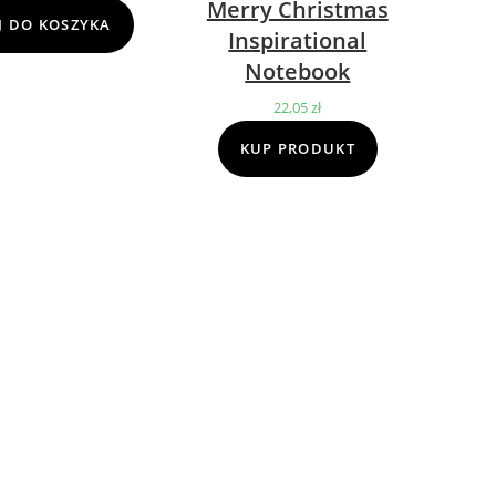
Merry Christmas
cena
cena
 DO KOSZYKA
Inspirational
wynosiła:
wynosi:
Notebook
69,00 zł.
39,00 zł.
22,05
zł
KUP PRODUKT