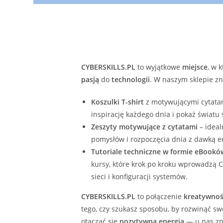
CYBERSKILLS.PL
to wyjątkowe
miejsce
, w 
pasją
do
technologii
. W naszym sklepie zn
Koszulki T-shirt
z motywującymi cytatam
inspirację każdego dnia i pokaż światu
Zeszyty motywujące z cytatami
– ideal
pomysłów i rozpoczęcia dnia z dawką en
Tutoriale techniczne w formie eBookó
kursy, które krok po kroku wprowadzą C
sieci i konfiguracji systemów.
CYBERSKILLS.PL
to połączenie
kreatywnoś
tego, czy szukasz sposobu, by rozwinąć s
otaczać się
pozytywną energią
— u nas zna