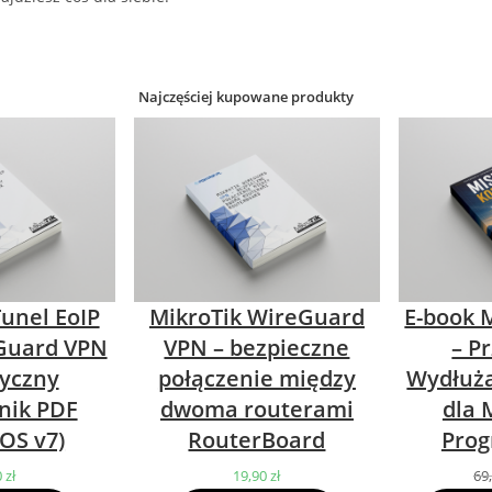
Najczęściej kupowane produkty
Tunel EoIP
MikroTik WireGuard
E-book M
Guard VPN
VPN – bezpieczne
– P
tyczny
połączenie między
Wydłuża
nik PDF
dwoma routerami
dla 
OS v7)
RouterBoard
Prog
0
zł
19,90
zł
69