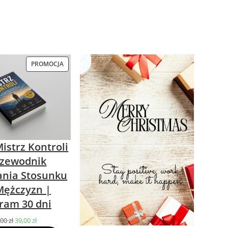
PROMOCJA
PRODUKT
W
PROMOCJI
istrz Kontroli
rzewodnik
nia Stosunku
Mężczyzn |
ram 30 dni
,00
zł
Pierwotna
39,00
zł
Aktualna