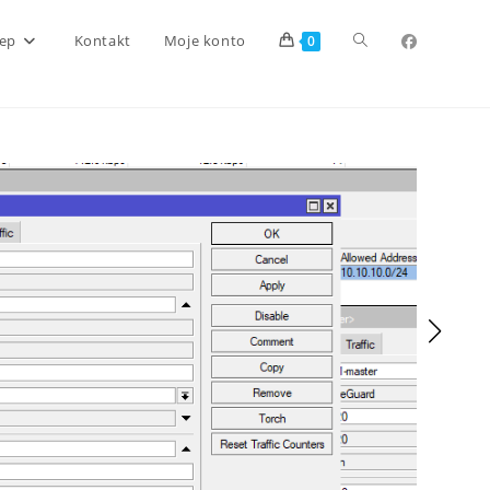
Toggle
lep
Kontakt
Moje konto
0
website
search