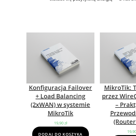
Konfiguracja Failover
MikroTik: 
+ Load Balancing
przez Wire
(2xWAN) w systemie
– Prak
MikroTik
Przewod
(Router
19,90
zł
19,9
DODAJ DO KOSZYKA