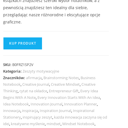
książkach znajdziesz szeroki wybór notatników, a z
pewnością znajdziesz ten idealny dla siebie,
przeglądając nasze różnorodne i ekscytujące opcje
graficzne.
KUP PRODUKT
SKU:
B0FRZ1SP2V
Kategoria:
Zeszyty motywacyjne
Znaczników:
afirmacja
,
Brainstorming Notes
,
Business
Notebook
,
Creative Journal
,
Creative Mindset
,
Creative
Thinking
,
cytat na okładce
,
Entrepreneur Gift
,
Every Idea
Begins With A Note
,
Every Innovation Starts With An Idea
,
Idea Notebook
,
Innovation Journal
,
Innovation Planner
,
innowacja
,
inspiracja
,
Inspiration Journal
,
Inspirational
Stationery
,
inspirujący zeszyt
,
każda innowacja zaczyna się od
idei
,
kreatywne myślenie
,
mindset
,
Mindset Notebook
,