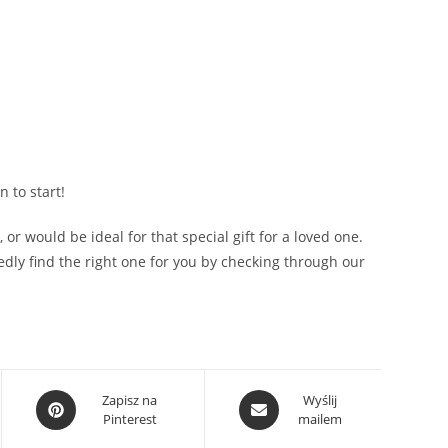
 to start!
or would be ideal for that special gift for a loved one.
dly find the right one for you by checking through our
Opens
Opens
Zapisz na
Wyślij
Pinterest
mailem
in
in
a
a