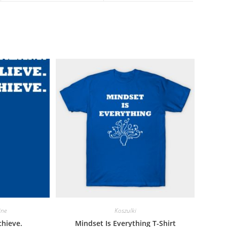
new
new
window
window
jne
Koszulki
chieve.
Mindset Is Everything T-Shirt