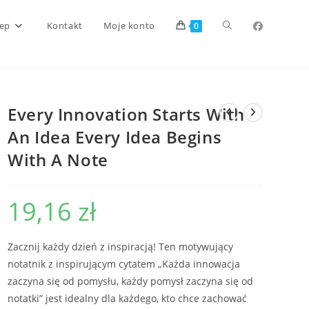
Toggle
lep
Kontakt
Moje konto
0
website
Every Innovation Starts With
search
An Idea Every Idea Begins
With A Note
19,16
zł
Zacznij każdy dzień z inspiracją! Ten motywujący
notatnik z inspirującym cytatem „Każda innowacja
zaczyna się od pomysłu, każdy pomysł zaczyna się od
notatki” jest idealny dla każdego, kto chce zachować