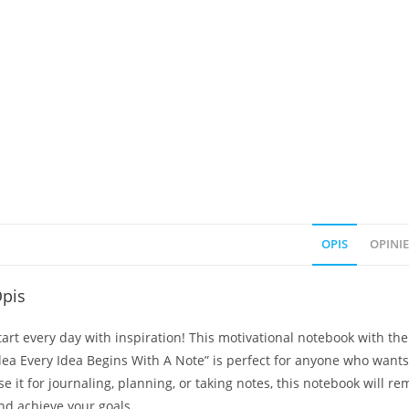
OPIS
OPINIE 
pis
tart every day with inspiration! This motivational notebook with t
dea Every Idea Begins With A Note” is perfect for anyone who wants
se it for journaling, planning, or taking notes, this notebook will 
nd achieve your goals.