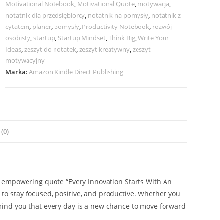
Motivational Notebook
,
Motivational Quote
,
motywacja
,
notatnik dla przedsiębiorcy
,
notatnik na pomysły
,
notatnik z
cytatem
,
planer
,
pomysły
,
Productivity Notebook
,
rozwój
osobisty
,
startup
,
Startup Mindset
,
Think Big
,
Write Your
Ideas
,
zeszyt do notatek
,
zeszyt kreatywny
,
zeszyt
motywacyjny
Marka:
Amazon Kindle Direct Publishing
(0)
he empowering quote “Every Innovation Starts With An
 to stay focused, positive, and productive. Whether you
remind you that every day is a new chance to move forward