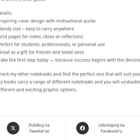
etails:
Inspiring cover design with motivational quote
Handy size – easy to carry anywhere
Grid pages for notes, ideas or reflections
Perfect for students, professionals, or personal use
Great as a gift for friends and loved ones
Take the first step today — because success begins with the decision
heck my other notebooks and find the perfect one that will suit you, 
y books carry a range of different notebooks and you will undoubte
ifferent and exciting graphic options.
Opens
Opens
Publikuj na
Udostępnij na
Tweeter'ze
Facebook'u
in
in
a
a