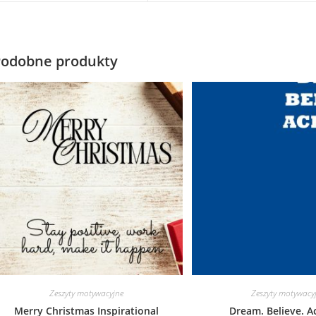
new
new
window
window
Podobne produkty
Zeszyty motywacyjne
Zeszyty motywacy
Merry Christmas Inspirational
Dream. Believe. A