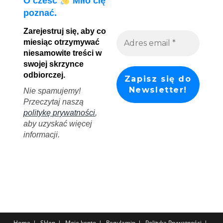
O cześć
Miło cię
poznać.
Zarejestruj się, aby co
miesiąc otrzymywać
niesamowite treści w
swojej skrzynce
odbiorczej.
Nie spamujemy!
Przeczytaj naszą
politykę prywatności
,
aby uzyskać więcej
informacji.
Home
Sklep
Moje konto
Regulamin
Polityka Prywatności