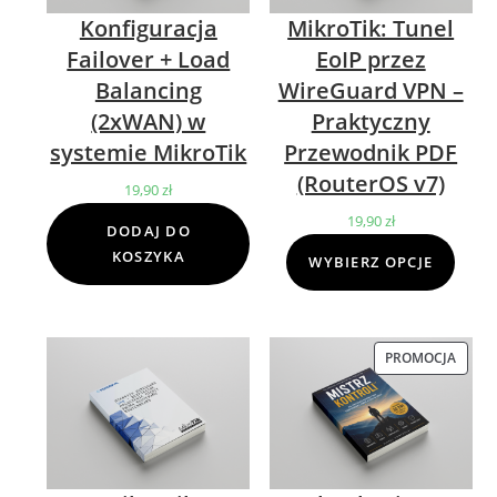
Konfiguracja
MikroTik: Tunel
Failover + Load
EoIP przez
Balancing
WireGuard VPN –
(2xWAN) w
Praktyczny
systemie MikroTik
Przewodnik PDF
(RouterOS v7)
19,90
zł
19,90
zł
DODAJ DO
KOSZYKA
WYBIERZ OPCJE
PROMOCJA
PROD
W
PROM