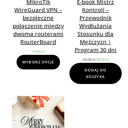
MikroTik
E-book Mistrz
WireGuard VPN –
Kontroli –
bezpieczne
Przewodnik
połączenie między
Wydłużania
dwoma routerami
Stosunku dla
RouterBoard
Mężczyzn |
Program 30 dni
19,90
zł
69,00
zł
Pierwotna
39,00
zł
Aktualna
WYBIERZ OPCJE
cena
cena
DODAJ DO
wynosiła:
wynosi:
KOSZYKA
69,00 zł.
39,00 zł.