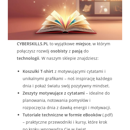
CYBERSKILLS.PL
to wyjątkowe
miejsce
, w którym
połączysz rozwój
osobisty
z
pasją
do
technologii
. W naszym sklepie znajdziesz:
Koszulki T-shirt
z motywującymi cytatami i
unikalnymi grafikami – noś inspirację każdego
dnia i pokaż światu swój pozytywny mindset.
Zeszyty motywujące z cytatami
– idealne do
planowania, notowania pomysłów i
rozpoczęcia dnia z dawką energii i motywacji.
Tutoriale techniczne w formie eBooków
(.pdf)
– praktyczne przewodniki i kursy, które krok
po kroku wprowadzą Cię w świat