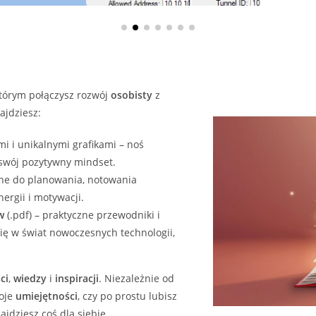
którym połączysz rozwój
osobisty
z
ajdziesz:
i i unikalnymi grafikami – noś
 swój pozytywny mindset.
ne do planowania, notowania
ergii i motywacji.
w
(.pdf) – praktyczne przewodniki i
ię w świat nowoczesnych technologii,
ci
,
wiedzy
i
inspiracji
. Niezależnie od
woje
umiejętności
, czy po prostu lubisz
jdziesz coś dla siebie.