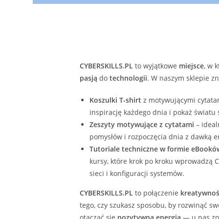
CYBERSKILLS.PL
to wyjątkowe
miejsce
, w 
pasją
do
technologii
. W naszym sklepie zn
Koszulki T-shirt
z motywującymi cytatam
inspirację każdego dnia i pokaż światu
Zeszyty motywujące z cytatami
– ideal
pomysłów i rozpoczęcia dnia z dawką en
Tutoriale techniczne w formie eBookó
kursy, które krok po kroku wprowadzą C
sieci i konfiguracji systemów.
CYBERSKILLS.PL
to połączenie
kreatywnoś
tego, czy szukasz sposobu, by rozwinąć s
otaczać się
pozytywną energią
— u nas zna