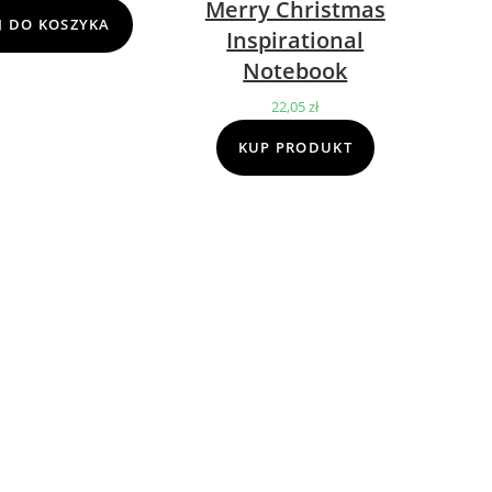
Merry Christmas
cena
cena
 DO KOSZYKA
Inspirational
wynosiła:
wynosi:
Notebook
69,00 zł.
39,00 zł.
22,05
zł
KUP PRODUKT