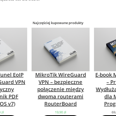
Najczęściej kupowane produkty
Tunel EoIP
MikroTik WireGuard
E-book M
Guard VPN
VPN – bezpieczne
– P
tyczny
połączenie między
Wydłuża
nik PDF
dwoma routerami
dla 
OS v7)
RouterBoard
Prog
0
zł
19,90
zł
69