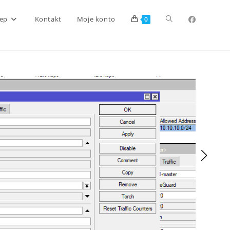
Toggle
lep
Kontakt
Moje konto
0
website
search