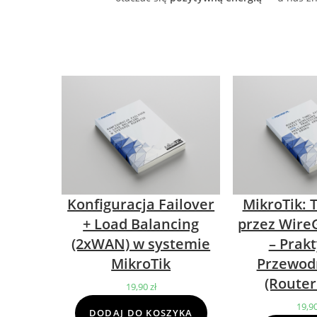
Konfiguracja Failover
MikroTik: 
+ Load Balancing
przez Wire
(2xWAN) w systemie
– Prak
MikroTik
Przewod
(Router
19,90
zł
19,9
DODAJ DO KOSZYKA