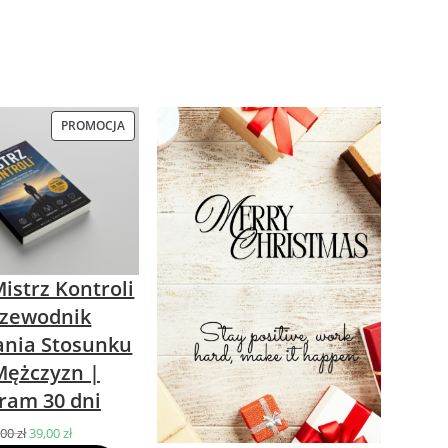
PROMOCJA
PRODUKT
W
PROMOCJI
istrz Kontroli
rzewodnik
nia Stosunku
Mężczyzn |
ram 30 dni
,00
zł
Pierwotna
39,00
zł
Aktualna