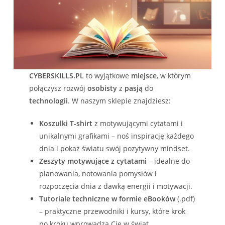
CYBERSKILLS.PL
to wyjątkowe
miejsce
, w którym
połączysz rozwój
osobisty
z
pasją
do
technologii
. W naszym sklepie znajdziesz:
Koszulki T-shirt
z motywującymi cytatami i
unikalnymi grafikami – noś inspirację każdego
dnia i pokaż światu swój pozytywny mindset.
Zeszyty motywujące z cytatami
– idealne do
planowania, notowania pomysłów i
rozpoczęcia dnia z dawką energii i motywacji.
Tutoriale techniczne w formie eBooków
(.pdf)
– praktyczne przewodniki i kursy, które krok
po kroku wprowadzą Cię w świat