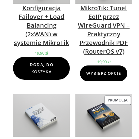
Konfiguracja
MikroTik: Tunel
Failover + Load
EoIP przez
Balancing
WireGuard VPN –
(2xWAN) w
Praktyczny
systemie MikroTik
Przewodnik PDF
(RouterOS v7)
19,90
zł
19,90
zł
DODAJ DO
KOSZYKA
WYBIERZ OPCJE
PROMOCJA
PROD
W
PROM