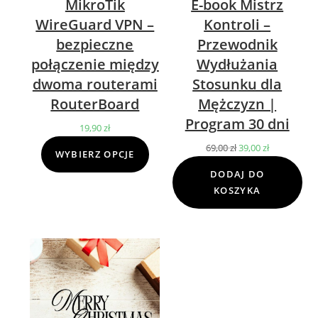
MikroTik
E-book Mistrz
WireGuard VPN –
Kontroli –
bezpieczne
Przewodnik
połączenie między
Wydłużania
dwoma routerami
Stosunku dla
RouterBoard
Mężczyzn |
Program 30 dni
19,90
zł
69,00
zł
Pierwotna
39,00
zł
Aktualna
WYBIERZ OPCJE
cena
cena
DODAJ DO
wynosiła:
wynosi:
KOSZYKA
69,00 zł.
39,00 zł.