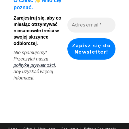
O cześć
Miło cię
poznać.
Zarejestruj się, aby co
miesiąc otrzymywać
niesamowite treści w
swojej skrzynce
odbiorczej.
Nie spamujemy!
Przeczytaj naszą
politykę prywatności
,
aby uzyskać więcej
informacji.
Home
Sklep
Moje konto
Regulamin
Polityka Prywatności