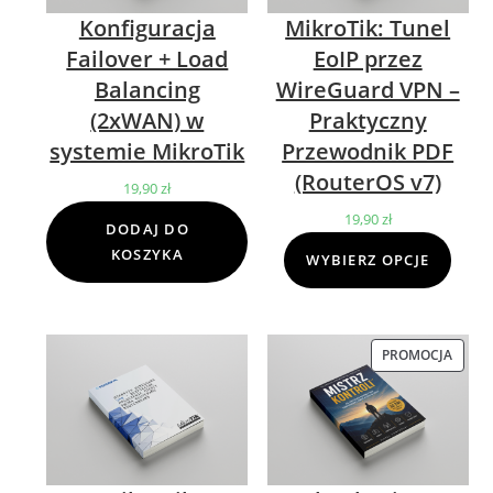
Konfiguracja
MikroTik: Tunel
Failover + Load
EoIP przez
Balancing
WireGuard VPN –
(2xWAN) w
Praktyczny
systemie MikroTik
Przewodnik PDF
(RouterOS v7)
19,90
zł
19,90
zł
DODAJ DO
KOSZYKA
WYBIERZ OPCJE
PROMOCJA
PROD
W
PROM