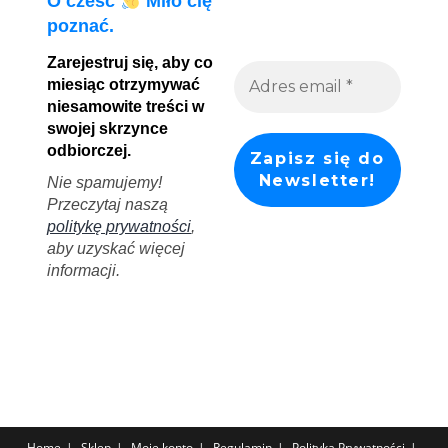
O cześć
Miło cię
poznać.
Zarejestruj się, aby co
miesiąc otrzymywać
niesamowite treści w
swojej skrzynce
odbiorczej.
Nie spamujemy!
Przeczytaj naszą
politykę prywatności
,
aby uzyskać więcej
informacji.
Home
Sklep
Moje konto
Regulamin
Polityka Prywatności