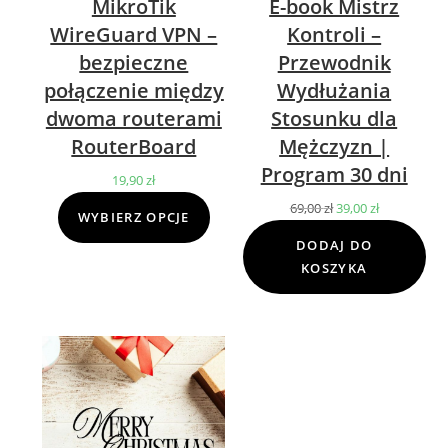
MikroTik
E-book Mistrz
WireGuard VPN –
Kontroli –
bezpieczne
Przewodnik
połączenie między
Wydłużania
dwoma routerami
Stosunku dla
RouterBoard
Mężczyzn |
Program 30 dni
19,90
zł
69,00
zł
Pierwotna
39,00
zł
Aktualna
WYBIERZ OPCJE
cena
cena
DODAJ DO
wynosiła:
wynosi:
KOSZYKA
69,00 zł.
39,00 zł.