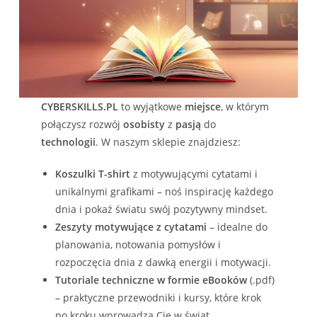
CYBERSKILLS.PL
to wyjątkowe
miejsce
, w którym
połączysz rozwój
osobisty
z
pasją
do
technologii
. W naszym sklepie znajdziesz:
Koszulki T-shirt
z motywującymi cytatami i
unikalnymi grafikami – noś inspirację każdego
dnia i pokaż światu swój pozytywny mindset.
Zeszyty motywujące z cytatami
– idealne do
planowania, notowania pomysłów i
rozpoczęcia dnia z dawką energii i motywacji.
Tutoriale techniczne w formie eBooków
(.pdf)
– praktyczne przewodniki i kursy, które krok
po kroku wprowadzą Cię w świat