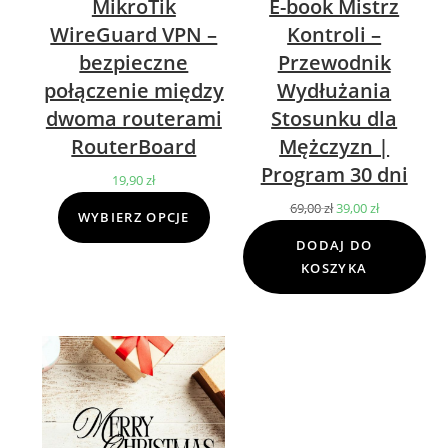
MikroTik
E-book Mistrz
WireGuard VPN –
Kontroli –
bezpieczne
Przewodnik
połączenie między
Wydłużania
dwoma routerami
Stosunku dla
RouterBoard
Mężczyzn |
Program 30 dni
19,90
zł
69,00
zł
Pierwotna
39,00
zł
Aktualna
WYBIERZ OPCJE
cena
cena
DODAJ DO
wynosiła:
wynosi:
KOSZYKA
69,00 zł.
39,00 zł.