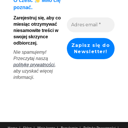
O cześć
Miło cię
poznać.
Zarejestruj się, aby co
miesiąc otrzymywać
niesamowite treści w
swojej skrzynce
odbiorczej.
Nie spamujemy!
Przeczytaj naszą
politykę prywatności
,
aby uzyskać więcej
informacji.
Home
Sklep
Moje konto
Regulamin
Polityka Prywatności