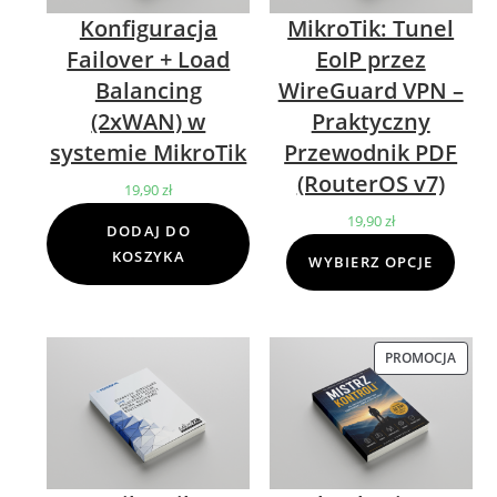
Konfiguracja
MikroTik: Tunel
Failover + Load
EoIP przez
Balancing
WireGuard VPN –
(2xWAN) w
Praktyczny
systemie MikroTik
Przewodnik PDF
(RouterOS v7)
19,90
zł
19,90
zł
DODAJ DO
KOSZYKA
WYBIERZ OPCJE
PROMOCJA
PROD
W
PROM