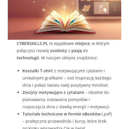
CYBERSKILLS.PL
to wyjątkowe
miejsce
, w którym
połączysz rozwój
osobisty
z
pasją
do
technologii
. W naszym sklepie znajdziesz:
Koszulki T-shirt
z motywującymi cytatami i
unikalnymi grafikami – noś inspirację każdego
dnia i pokaż światu swój pozytywny mindset.
Zeszyty motywujące z cytatami
– idealne do
planowania, notowania pomysłów i
rozpoczęcia dnia z dawką energii i motywacji.
Tutoriale techniczne w formie eBooków
(.pdf)
– praktyczne przewodniki i kursy, które krok
po kroku wprowadzą Cię w świat