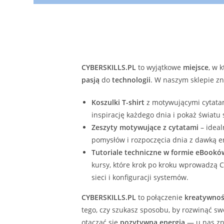
CYBERSKILLS.PL
to wyjątkowe
miejsce
, w 
pasją
do
technologii
. W naszym sklepie zn
Koszulki T-shirt
z motywującymi cytatam
inspirację każdego dnia i pokaż światu
Zeszyty motywujące z cytatami
– ideal
pomysłów i rozpoczęcia dnia z dawką en
Tutoriale techniczne w formie eBookó
kursy, które krok po kroku wprowadzą C
sieci i konfiguracji systemów.
CYBERSKILLS.PL
to połączenie
kreatywnoś
tego, czy szukasz sposobu, by rozwinąć s
otaczać się
pozytywną energią
— u nas zna