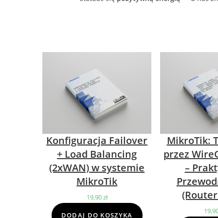
Konfiguracja Failover
MikroTik: 
+ Load Balancing
przez Wire
(2xWAN) w systemie
– Prak
MikroTik
Przewod
(Router
19,90
zł
19,9
DODAJ DO KOSZYKA