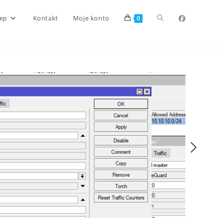
Toggle
lep
Kontakt
Moje konto
0
website
search