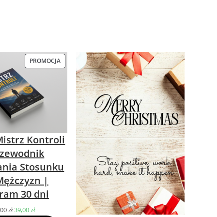
PROMOCJA
PRODUKT
W
PROMOCJI
istrz Kontroli
rzewodnik
nia Stosunku
Mężczyzn |
ram 30 dni
,00
zł
Pierwotna
39,00
zł
Aktualna