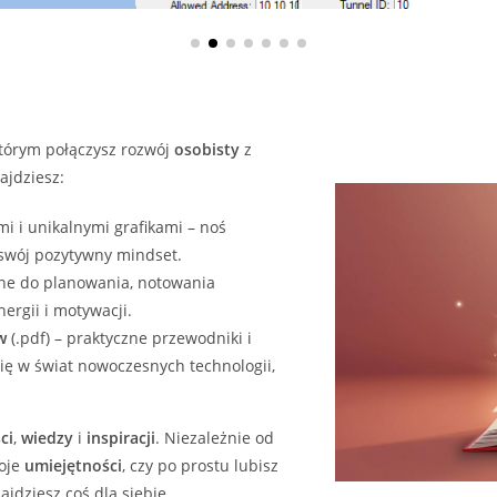
którym połączysz rozwój
osobisty
z
ajdziesz:
i i unikalnymi grafikami – noś
 swój pozytywny mindset.
ne do planowania, notowania
ergii i motywacji.
w
(.pdf) – praktyczne przewodniki i
ię w świat nowoczesnych technologii,
ci
,
wiedzy
i
inspiracji
. Niezależnie od
woje
umiejętności
, czy po prostu lubisz
jdziesz coś dla siebie.