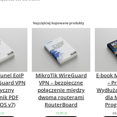
Najczęściej kupowane produkty
Tunel EoIP
MikroTik WireGuard
E-book M
Guard VPN
VPN – bezpieczne
– P
tyczny
połączenie między
Wydłuża
nik PDF
dwoma routerami
dla 
OS v7)
RouterBoard
Prog
0
zł
19,90
zł
69