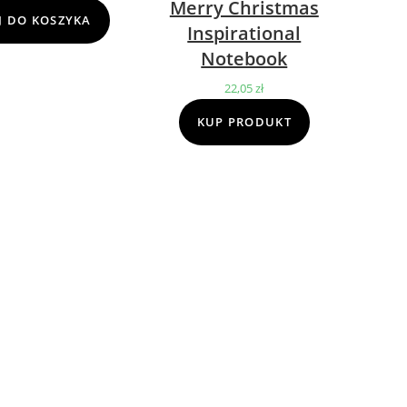
Merry Christmas
cena
cena
 DO KOSZYKA
Inspirational
wynosiła:
wynosi:
Notebook
69,00 zł.
39,00 zł.
22,05
zł
KUP PRODUKT