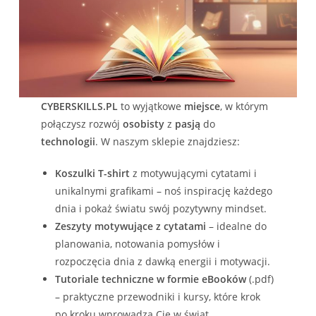
CYBERSKILLS.PL
to wyjątkowe
miejsce
, w którym
połączysz rozwój
osobisty
z
pasją
do
technologii
. W naszym sklepie znajdziesz:
Koszulki T-shirt
z motywującymi cytatami i
unikalnymi grafikami – noś inspirację każdego
dnia i pokaż światu swój pozytywny mindset.
Zeszyty motywujące z cytatami
– idealne do
planowania, notowania pomysłów i
rozpoczęcia dnia z dawką energii i motywacji.
Tutoriale techniczne w formie eBooków
(.pdf)
– praktyczne przewodniki i kursy, które krok
po kroku wprowadzą Cię w świat