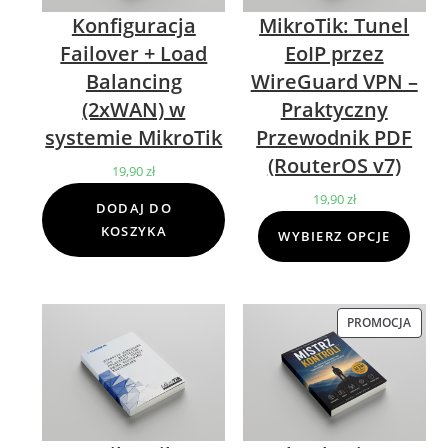
Konfiguracja
MikroTik: Tunel
Failover + Load
EoIP przez
Balancing
WireGuard VPN –
(2xWAN) w
Praktyczny
systemie MikroTik
Przewodnik PDF
(RouterOS v7)
19,90
zł
19,90
zł
DODAJ DO
KOSZYKA
WYBIERZ OPCJE
PROMOCJA
PROD
W
PROM