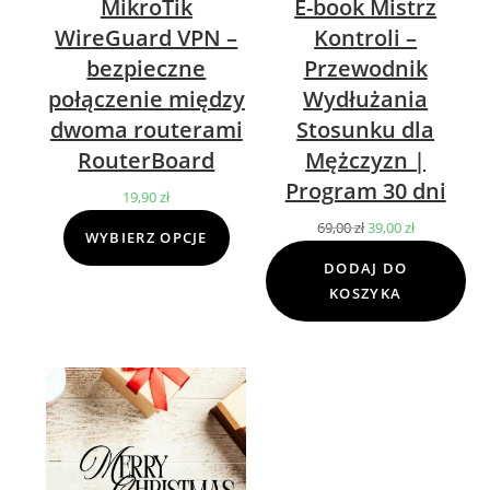
MikroTik
E-book Mistrz
WireGuard VPN –
Kontroli –
bezpieczne
Przewodnik
połączenie między
Wydłużania
dwoma routerami
Stosunku dla
RouterBoard
Mężczyzn |
Program 30 dni
19,90
zł
69,00
zł
Pierwotna
39,00
zł
Aktualna
WYBIERZ OPCJE
cena
cena
DODAJ DO
wynosiła:
wynosi:
KOSZYKA
69,00 zł.
39,00 zł.