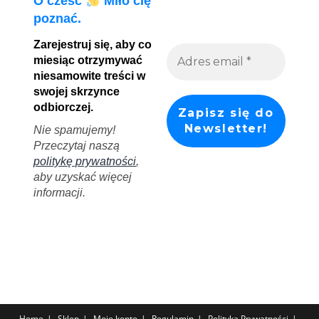
O cześć
Miło cię
poznać.
Zarejestruj się, aby co
miesiąc otrzymywać
niesamowite treści w
swojej skrzynce
odbiorczej.
Nie spamujemy!
Przeczytaj naszą
politykę prywatności
,
aby uzyskać więcej
informacji.
Home
Sklep
Moje konto
Regulamin
Polityka Prywatności