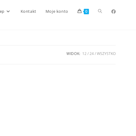
Toggle
lep
Kontakt
Moje konto
0
website
WIDOK:
12
24
WSZYSTKO
search